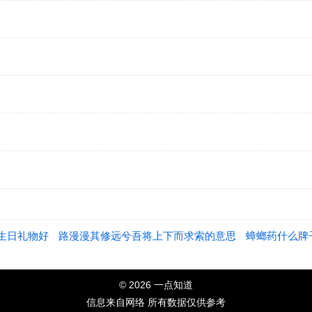
生日礼物好
路漫漫其修远兮吾将上下而求索的意思
蟑螂药什么牌
© 2026 一点知道
信息来自网络 所有数据仅供参考