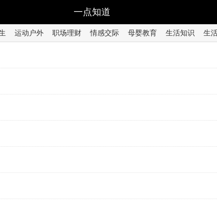
一点知道
生
运动户外
职场理财
情感交际
母婴教育
生活知识
生