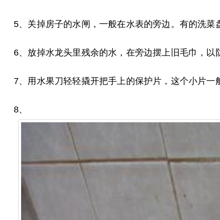
5、关掉房子的水闸，一般在水表的旁边。有的洗菜
6、放掉水龙头里残余的水，在旁边摆上旧毛巾，以
7、用水果刀轻轻撬开把手上的保护片，这个小片一
8、