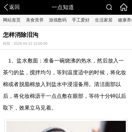
返回
一点知道
网站首页
美食营养
游戏数码
手工爱好
生活家居
健康养
怎样消除泪沟
时间：2026-04-22 10:00:06
1、盐水敷面：准备一碗烧沸的热水，然后放入一
茶勺的盐，搅拌均匀，等到温度适中的时候，将化妆
棉或者脱脂棉放入到盐水中浸湿备用。清洁面部以
后，将化妆棉沥干一点点敷在眼部，等待十分钟以后
取下，效果立马见着。