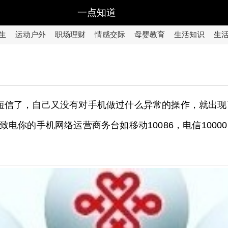
一点知道
生
运动户外
职场理财
情感交际
母婴教育
生活知识
生
短信了，自己又没有对手机做过什么异常的操作，就出
你的手机网络运营商务台如移动10086，电信10000