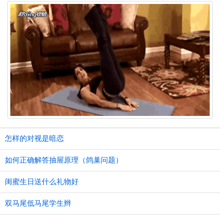
怎样的对视是暗恋
如何正确解答抽屉原理（鸽巢问题）
闺蜜生日送什么礼物好
双马尾低马尾学生辫