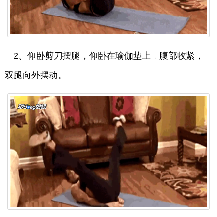
2、仰卧剪刀摆腿，仰卧在瑜伽垫上，腹部收紧，
双腿向外摆动。