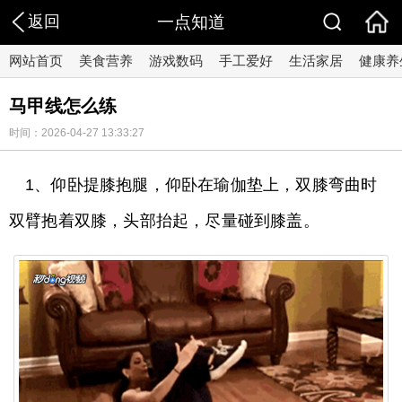
返回
一点知道
网站首页
美食营养
游戏数码
手工爱好
生活家居
健康养
马甲线怎么练
时间：2026-04-27 13:33:27
1、仰卧提膝抱腿，仰卧在瑜伽垫上，双膝弯曲时
双臂抱着双膝，头部抬起，尽量碰到膝盖。