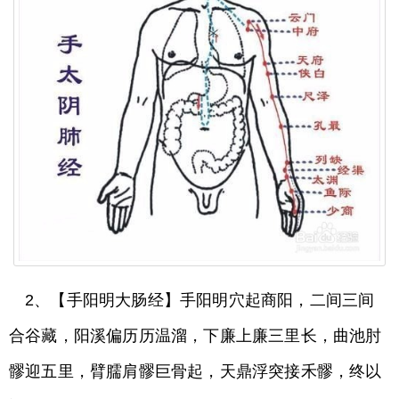
2、【手阳明大肠经】手阳明穴起商阳，二间三间
合谷藏，阳溪偏历历温溜，下廉上廉三里长，曲池肘
髎迎五里，臂臑肩髎巨骨起，天鼎浮突接禾髎，终以