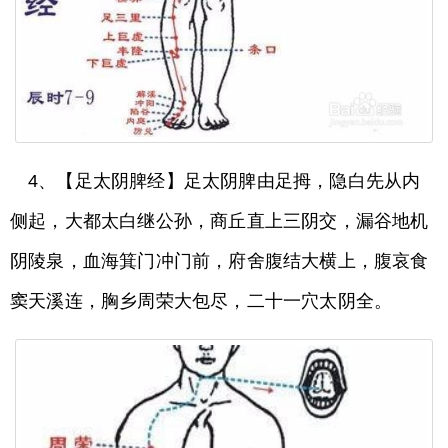
4、【足太阴脾经】足太阴脾由足拇，隐白先从内
侧起，大都太白继公孙，商丘直上三阴交，漏谷地机
阴陵泉，血海箕门冲门前，府舍腹结大横上，腹哀食
窦天溪连，胸乡周荣大包尽，二十一穴太阴全。