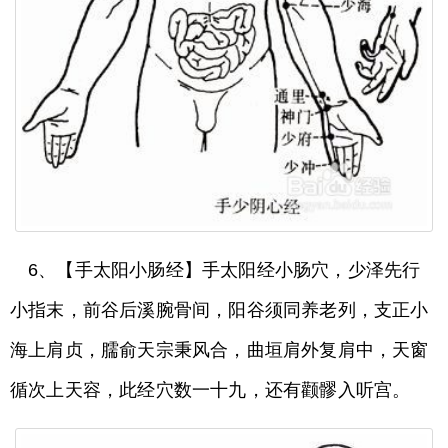
6、【手太阳小肠经】手太阳经小肠穴，少泽先行
小指末，前谷后溪腕骨间，阳谷须同养老列，支正小
海上肩贞，臑俞天宗秉风合，曲垣肩外复肩中，天窗
循次上天容，此经穴数一十九，还有颧髎入听宫。