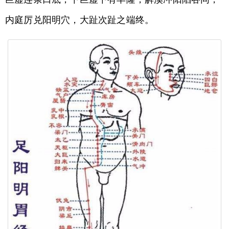
内庭厉兑阳明穴，大趾次趾之端终。