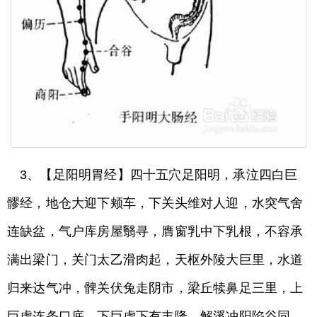
3、【足阳明胃经】四十五穴足阳明，承泣四白巨
髎经，地仓大迎下颊车，下关头维对人迎，水突气舍
连缺盆，气户库房屋翳寻，膺窗乳中下乳根，不容承
满出梁门，关门太乙滑肉起，天枢外陵大巨里，水道
归来达气冲，髀关伏兔走阴市，梁丘犊鼻足三里，上
巨虚连条口底，下巨虚下有丰隆，解溪冲阳陷谷同，