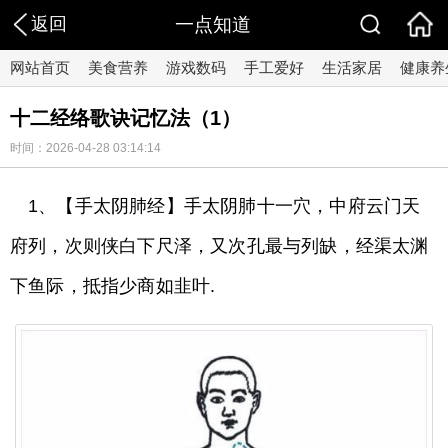
返回
一点知道
网站首页
美食营养
游戏数码
手工爱好
生活家居
健康养
十二经络歌诀记忆法（1）
时间：2026-04-28 03:14:14
1、【手太阴肺经】手太阴肺十一穴，中府云门天
府列，次则侠白下尺泽，又次孔最与列缺，经渠太渊
下鱼际，抵指少商如韭叶.