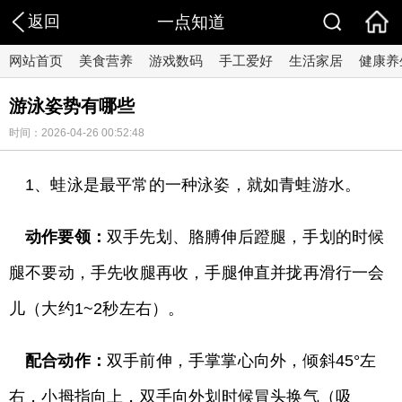
返回
一点知道
网站首页
美食营养
游戏数码
手工爱好
生活家居
健康养
游泳姿势有哪些
时间：2026-04-26 00:52:48
1、蛙泳是最平常的一种泳姿，就如青蛙游水。
动作要领：
双手先划、胳膊伸后蹬腿，手划的时候
腿不要动，手先收腿再收，手腿伸直并拢再滑行一会
儿（大约1~2秒左右）。
配合动作：
双手前伸，手掌掌心向外，倾斜45°左
右，小拇指向上，双手向外划时候冒头换气（吸