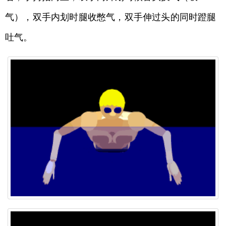
气），双手内划时腿收憋气，双手伸过头的同时蹬腿
吐气。