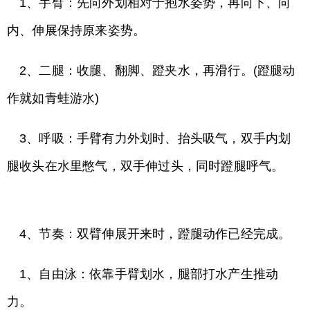
1、手臂：先向外划相对于抱水姿势，再向下、向
内、伸展保持原来姿势。
2、二腿：收腿、翻脚、蹬夹水，再滑行。(蹬腿动
作就如青蛙游水)
3、呼吸：手臂有力外划时、抬头吸气，双手内划
腿收头在水里憋气，双手伸过头，同时蹬腿呼气。
4、节奏：双臂伸展开来时，蹬腿动作已经完成。
1、自由泳：依靠手臂划水，腿部打水产生推动
力。