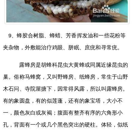
9、蜂胶合树脂、蜂蜡、芳香挥发油和一些花粉等
夹杂物，外敷能治疗鸡眼、胼眠、庶疣和寻常疣。
露蜂房是胡蜂科昆虫大黄蜂或同属近缘昆虫的
巢。俗称马蜂窝，又叫野蜂房、纸蜂房，常生于山野
木石问、寺院屋搪下，因常得风露，所以叫露蜂房。
有的象圆盘，有的似莲蓬，还有的象宝塔，大小不
一，颜色灰白或灰褐；腹面有整齐有序的六角形小
孔，背面有一个或几个黑色突出的硬柱。体轻，似纸