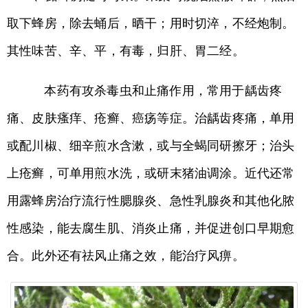
取下蜂房，除去蛹后，晒干；用时切淬，不经炮制。
其性味苦、辛、平，有毒，归肝、胃二经。
本药有攻杀毒虫和止痛作用，常用于龋齿疼
痛、皮肤瘙痒、疮癣、癌疡等症。治龋齿疼痛，单用
或配川椒、细辛煎水含漱，或与全蝎同研擦牙；治头
上疮癣，可单用煎水洗，或研末猪油调涂。近代还常
用露蜂房治疗流行性腮腺炎、急性乳腺炎和其他化脓
性感染，能去腐生肌、消炎止痛，并促进创口早期愈
合。此外还有祛风止痛之效，能治疗风痹。