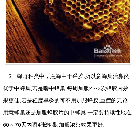
2、蜂群种类中，意蜂由于采胶,所以意蜂巢治鼻炎
优于中蜂巢,若是嚼中蜂巢,每周加服2～3次蜂胶片效
果更佳,若是轻度鼻炎的可不用加服蜂胶,重症的无论
用意蜂巢还是加服蜂胶片的中蜂巢,一定要持续性地在
60～70天内嚼4张蜂巢,加服浓茶效果更好.