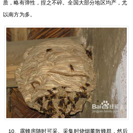
质，略有弹性，捏之不碎。全国大部分地区均产，尤
以南方为多。
10、露蜂房随时可采。采集时烧烟薰散蜂群，然后