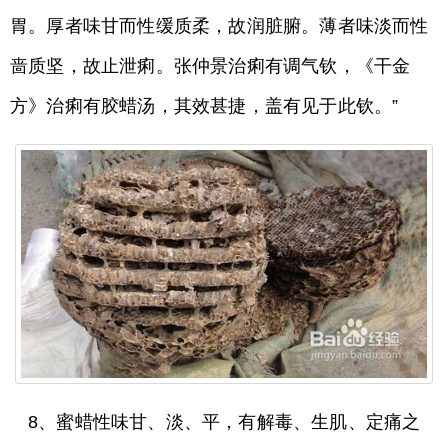
胃。厚者味甘而性缓质柔，故润脏腑。薄者味淡而性
啬质坚，故止泄痢。张仲景治痢有调气钦，《干金
方》治痢有胶蜡汤，其效甚捷，盖有见于此钦。”
8、蜜蜡性味甘、淡、平，有解毒、生肌、定痛之