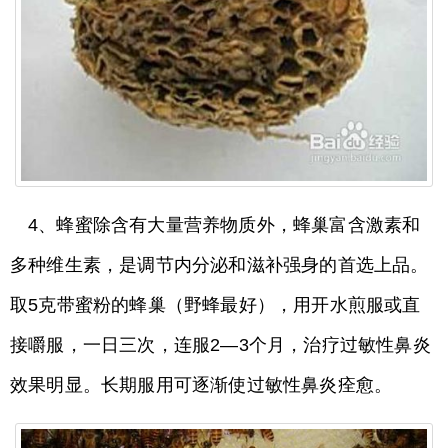
4、蜂蜜除含有大量营养物质外，蜂巢富含激素和
多种维生素，是调节内分泌和滋补强身的首选上品。
取5克带蜜粉的蜂巢（野蜂最好），用开水煎服或直
接嚼服，一日三次，连服2—3个月，治疗过敏性鼻炎
效果明显。长期服用可逐渐使过敏性鼻炎痊愈。