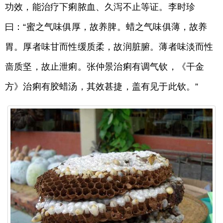
功效，能治疗下痢脓血、久泻不止等证。李时珍
曰：“蜜之气味俱厚，故养脾。蜡之气味俱薄，故养
胃。厚者味甘而性缓质柔，故润脏腑。薄者味淡而性
啬质坚，故止泄痢。张仲景治痢有调气钦，《干金
方》治痢有胶蜡汤，其效甚捷，盖有见于此钦。”