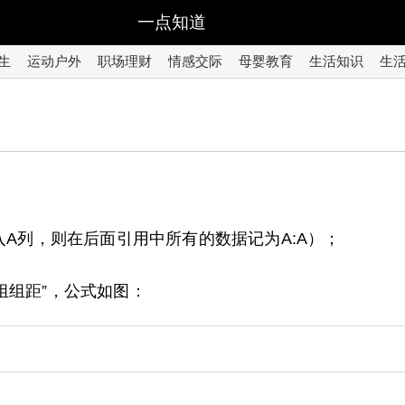
一点知道
生
运动户外
职场理财
情感交际
母婴教育
生活知识
生
入A列，则在后面引用中所有的数据记为A:A）；
分组组距”，公式如图：