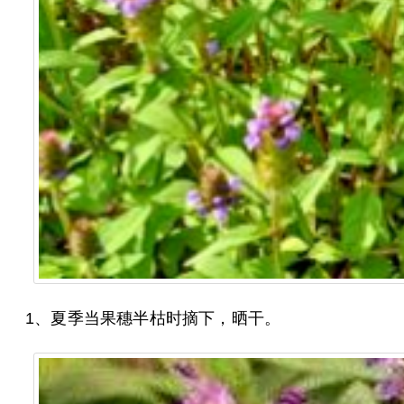
1、夏季当果穗半枯时摘下，晒干。