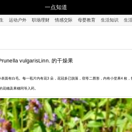
一点知道
生
运动户外
职场理财
情感交际
母婴教育
生活知识
生
la vulgarisLinn. 的干燥果
外表面有白毛。每一苞片内有花3 朵，花冠多已脱落，宿萼二唇形，内有小坚果4 枚
的花穗及果穗同等入药。