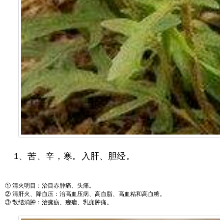
1、苦、辛，寒。入肝、胆经。
① 清火明目：治目赤肿痛、头痛。
② 清肝火、降血压：治高血压病、高血脂、高血粘和高血糖。
③ 散结消肿：治瘰疬、瘿瘤、乳痈肿痛。