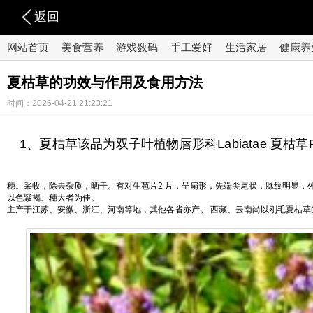
返回
网站首页
美食营养
游戏数码
手工爱好
生活家居
健康养
夏枯草的功效与作用及食用方法
时间：2026-04-21 21:23:21
1、夏枯草该品为双子叶植物唇形科Labiatae 夏枯草Prunel
穗。采收，除去杂质，晒干。有对生苞片2 片，呈扇形，先端尖尾状，脉纹明显，
以色紫褐、穗大者为佳。
主产于江苏、安徽、浙江、河南等地，其他各省亦产。 西藏、云南尚以刚毛夏枯草