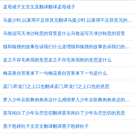
孟母戒子文言文及翻译翻译孟母戒子
马援少时,以家用不足辞其兄翻译马援少时,以家用不足辞其兄的意思
马致远写天净沙秋思的背景是什么马致远写天净沙秋思的背景
猫和狐狸的故事告诉我们什么道理猫和狐狸的故事告诉我们的道理
皮之不存毛将焉附意思皮之不存毛将焉附的意思是什么
梅花香自苦寒来下一句梅花香自苦寒来下一句是什么
孟门,即龙门之上口也翻译孟门,即龙门之上口也的意思
梦入少年丛歌舞匆匆表达什么感情梦入少年丛歌舞匆匆表达的感情
莫等闲白了少年头空悲切翻译莫等闲白了少年头空悲切的意思
墨子怒耕柱子文言文翻译翻译墨子怒耕柱子