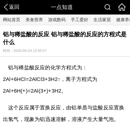
返回
一点知道
网站首页
美食营养
游戏数码
手工爱好
生活家居
健康养
铝与稀盐酸的反应 铝与稀盐酸的反应的方程式是
什么
时间：2026-04-24 15:05:57
铝与稀盐酸反应的化学方程式为：
2Al+6HCl=2AlCl3+3H2↑，离子方程式为
2Al+6H(+)=2Al(3+)+3H2。
这个反应属于置换反应，由铝单质与盐酸反应置换
出氢气，现象为铝迅速溶解，溶液产生大量气泡。