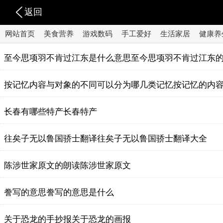
返回
网站首页
美食营养
游戏数码
手工爱好
生活家居
健康养
至今思项羽不肯过江东是什么意思至今思项羽不肯过江东
按记忆内容与对象的不同可以分为哪几类记忆按记忆的内
长春有哪些特产长春特产
往矣子无以鲁国骄士翻译往矣子无以鲁国骄士翻译大全
陈涉世家原文的朗读陈涉世家原文
誊写的意思誊写的意思是什么
关于恐龙的手抄报关于恐龙的画报