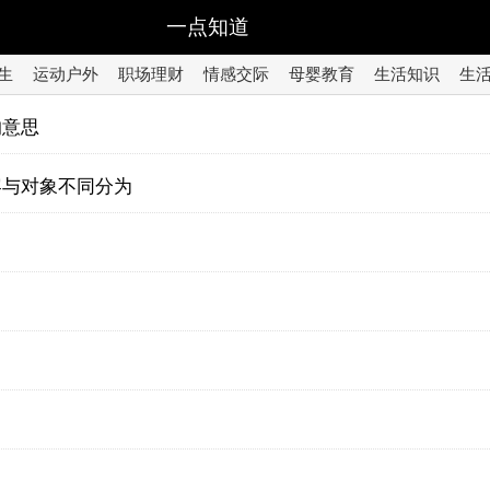
一点知道
生
运动户外
职场理财
情感交际
母婴教育
生活知识
生
的意思
容与对象不同分为