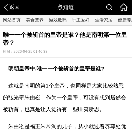
返回
一点知道
网站首页
美食营养
游戏数码
手工爱好
生活家居
健康养
唯一一个被斩首的皇帝是谁？他是南明第一位皇
帝？
时间：2026-04-25 01:40:38
明朝皇帝中,唯一一个被斩首的皇帝是谁?
这就是南明的第1个皇帝，也同样是大家比较熟悉
的弘光帝朱由崧，作为一个皇帝，可没有想到居然会
被斩首，也真是让人觉得有一些匪夷所思。
朱由崧是福王朱常洵的儿子，从小就过着养尊处优