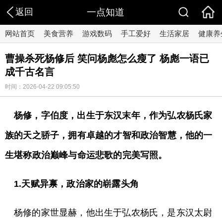
返回
一点知道
网站首页
美食营养
游戏数码
手工爱好
生活家居
健康养
曹操杀死杨修后 笑问杨彪怎么瘦了 杨彪一语已
成千古名言
时间：2026-04-22 09:05:50
杨修，字伯度，出生于东汉末年，作为弘农杨氏家
族的天之骄子，拥有卓越的才智和政治智慧，他的一
生堪称政治巅峰与命运悲歌的完美写照。
1.天赋异禀，政治家的崭露头角
杨修的家世显赫，他出生于弘农杨氏，是东汉太尉