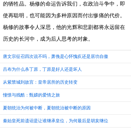
的牺牲品。杨修的命运告诉我们，在政治斗争中，即
使再聪明，也可能因为多种原因而付出惨痛的代价。
杨修的故事令人深思，他的光辉和悲剧都将永远留在
历史的长河中，成为后人思考的对象。
唐文宗征召四次说不吗，萧俛是心怀愧疚还是居功自傲
吕布为什么杀丁原，丁原是好人还是坏人
从紫禁城到故宫：皇帝居所的历史转变
憧憬与残酷：甄嬛的爱情之旅
夏朝统治为何被中断，夏朝统治被中断的原因
秦始皇死前遗诏是让谁继承皇位，为何最后是胡亥继位