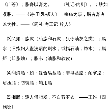
《广苍》；脂膏以膏之。——《礼记·内则》。；肤如
凝脂。——《诗·卫风·硕人》；宗庙之事，脂者膏者
以为牲。——《周礼·考工记·梓人》
⑶又如：脂灰（油脂和石灰，犹今油灰之类）；脂
水（旧指妇人盥洗后的剩水；或指石油；脓水）；脂
炬（即脂烛）；脂韦（油脂和软皮）
⑷润滑脂：如：复合皂基脂；非皂基脂；耐寒脂；
耐压脂；防锈脂；轴用脂
⑸胭脂：邀人傅脂粉，不自着罗衣。——王维《西
施咏》