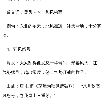
反义词：暖风习习、和风拂面
例句：东北的冬天，北风凛凛，冰天雪地，十分寒
冷。
4、狂风怒号
释义：大风刮得像发怒一样号叫，形容风大。狂：
气势猛烈，越出常度；怒：气势旺盛的样子。
出处：唐·杜甫《茅屋为秋风所破歌》：“八月秋高
风怒号，卷我屋上三重茅。”