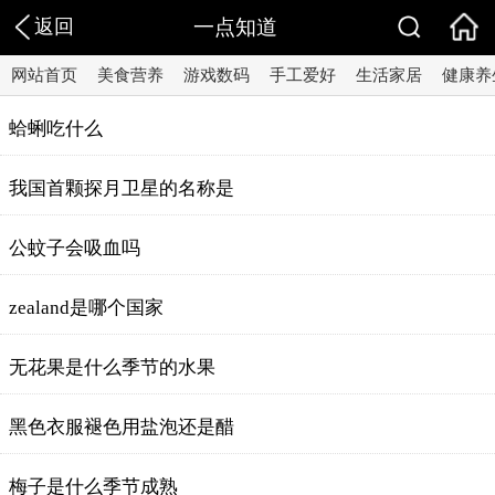
返回
一点知道
网站首页
美食营养
游戏数码
手工爱好
生活家居
健康养
蛤蜊吃什么
我国首颗探月卫星的名称是
公蚊子会吸血吗
zealand是哪个国家
无花果是什么季节的水果
黑色衣服褪色用盐泡还是醋
梅子是什么季节成熟