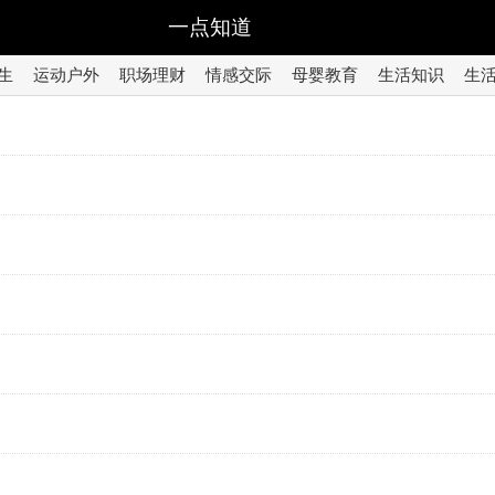
一点知道
生
运动户外
职场理财
情感交际
母婴教育
生活知识
生