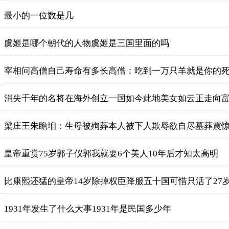
最小的一位数是几
​虞姬是哪个朝代的人物虞姬是三国里面的吗
宰相问高僧自己寿命有多长高僧：吃到一万只羊就是你的
消失千年的名将在海外创立一国如今此地美女如云正走向
梁庄王朱瞻垍：生母被殉葬本人被下人欺辱欲自尽墓葬震
皇帝重赏75岁郭子仪郭我就要6个美人10年后才知太高明
比康熙还猛的皇帝14岁除掉权臣降服五十国可惜只活了27
1931年发生了什么大事1931年是民国多少年