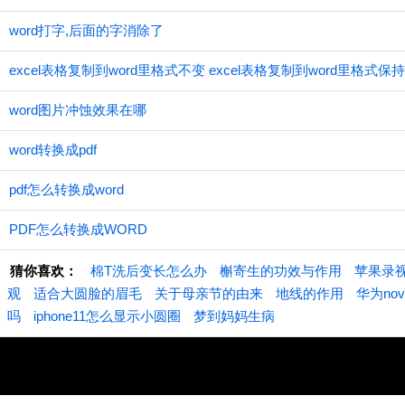
word打字,后面的字消除了
excel表格复制到word里格式不变 excel表格复制到word里格式保
word图片冲蚀效果在哪
word转换成pdf
pdf怎么转换成word
PDF怎么转换成WORD
猜你喜欢：
棉T洗后变长怎么办
槲寄生的功效与作用
苹果录
观
适合大圆脸的眉毛
关于母亲节的由来
地线的作用
华为nov
吗
iphone11怎么显示小圆圈
梦到妈妈生病