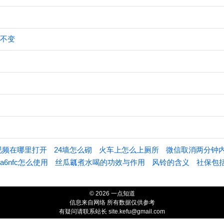
持不变
视频在哪里打开
24墙怎么砌
火车上怎么上厕所
微信取消两分钟
a6nfc怎么使用
丝瓜瓤煮水喝的功效与作用
风铃的含义
社保包
© 2026 一点知道
信息来自网络 所有数据仅供参考
有疑问请联系站长 site.kefu@gmail.com