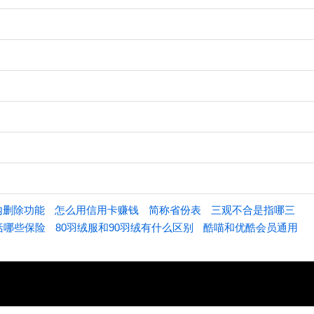
内删除功能
怎么用信用卡赚钱
简称省份表
三观不合是指哪三
括哪些保险
80羽绒服和90羽绒有什么区别
酷喵和优酷会员通用