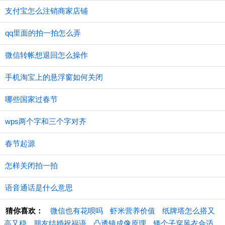
支付宝怎么注销商家店铺
qq里面的拍一拍怎么弄
微信转帐想退回怎么操作
手机淘宝上的悬浮窗如何关闭
哪些国家过春节
wps两个字和三个字对齐
春节起源
怎样关闭拍一拍
语音通话是什么意思
猜你喜欢：
微信也有花呗吗
虾米营养价值
纸牌塔怎么搭又
高又稳
朋友结婚祝福语
凸透镜成像原理
矮个子穿风衣合适