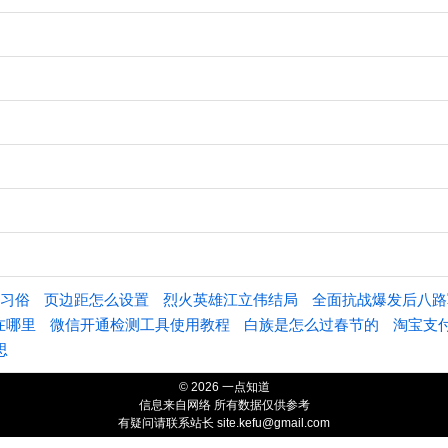
习俗
页边距怎么设置
烈火英雄江立伟结局
全面抗战爆发后八路
在哪里
微信开通检测工具使用教程
白族是怎么过春节的
淘宝支
思
© 2026 一点知道
信息来自网络 所有数据仅供参考
有疑问请联系站长 site.kefu@gmail.com