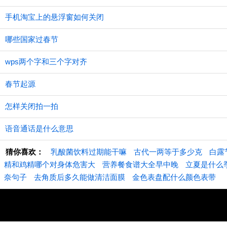
手机淘宝上的悬浮窗如何关闭
哪些国家过春节
wps两个字和三个字对齐
春节起源
怎样关闭拍一拍
语音通话是什么意思
猜你喜欢：
乳酸菌饮料过期能干嘛
古代一两等于多少克
白露
精和鸡精哪个对身体危害大
营养餐食谱大全早中晚
立夏是什么
奈句子
去角质后多久能做清洁面膜
金色表盘配什么颜色表带