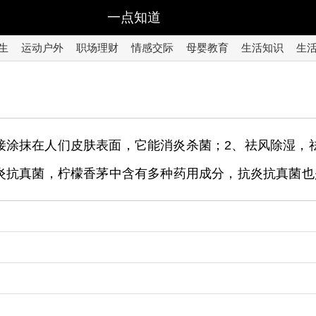
一点知道
生
运动户外
职场理财
情感交际
母婴教育
生活知识
生
接涂抹在人们皮肤表面，它能消炎杀菌；2、祛风除湿，
炎抗真菌，柠檬香茅中含有多种药用成分，抗炎抗真菌也