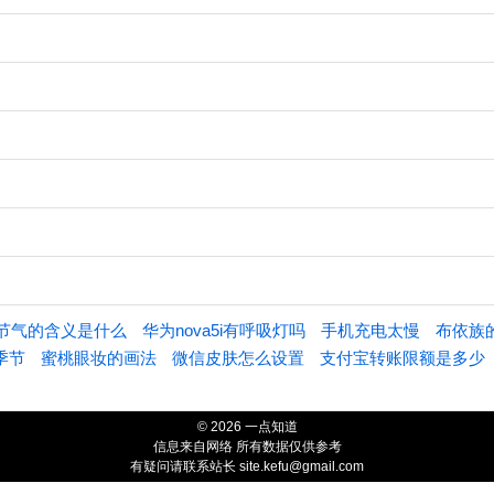
节气的含义是什么
华为nova5i有呼吸灯吗
手机充电太慢
布依族
季节
蜜桃眼妆的画法
微信皮肤怎么设置
支付宝转账限额是多少
© 2026 一点知道
信息来自网络 所有数据仅供参考
有疑问请联系站长 site.kefu@gmail.com