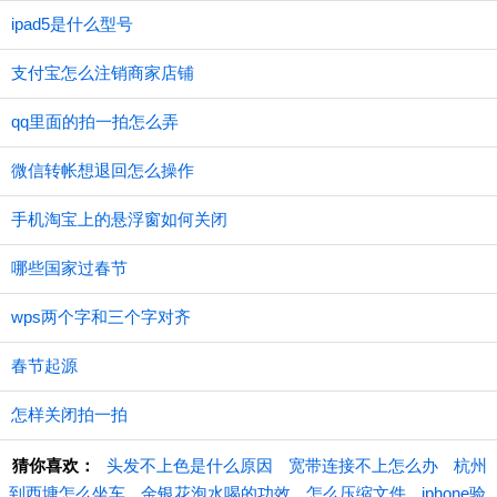
ipad5是什么型号
支付宝怎么注销商家店铺
qq里面的拍一拍怎么弄
微信转帐想退回怎么操作
手机淘宝上的悬浮窗如何关闭
哪些国家过春节
wps两个字和三个字对齐
春节起源
怎样关闭拍一拍
猜你喜欢：
​头发不上色是什么原因
宽带连接不上怎么办
杭州
到西塘怎么坐车
金银花泡水喝的功效
怎么压缩文件
iphone验