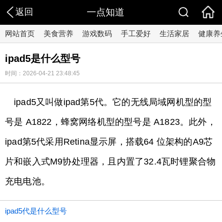
返回
一点知道
网站首页
美食营养
游戏数码
手工爱好
生活家居
健康养
ipad5是什么型号
时间：2026-04-21 23:48:45
ipad5又叫做ipad第5代。它的无线局域网机型的型
号是 A1822，蜂窝网络机型的型号是 A1823。此外，
ipad第5代采用Retina显示屏，搭载64 位架构的A9芯
片和嵌入式M9协处理器，且内置了32.4瓦时锂聚合物
充电电池。
ipad5代是什么型号