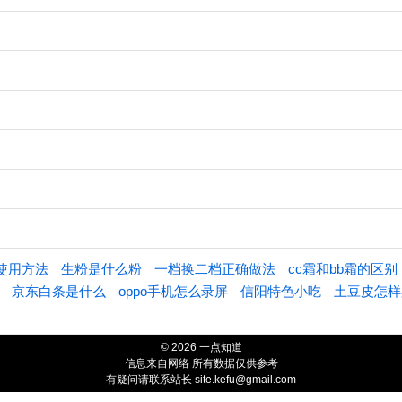
使用方法
生粉是什么粉
一档换二档正确做法
cc霜和bb霜的区别
京东白条是什么
oppo手机怎么录屏
信阳特色小吃
土豆皮怎样
© 2026 一点知道
信息来自网络 所有数据仅供参考
有疑问请联系站长 site.kefu@gmail.com