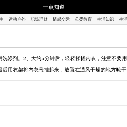
一点知道
生
运动户外
职场理财
情感交际
母婴教育
生活知识
生
用洗涤剂。2、大约5分钟后，轻轻揉搓内衣，注意不要
最后用衣架将内衣悬挂起来，放置在通风干燥的地方晾干