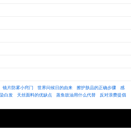
镜片防雾小窍门
世界问候日的由来
擦护肤品的正确步骤
感
染白发
天丝面料的优缺点
蒸鱼豉油用什么代替
反对浪费提倡