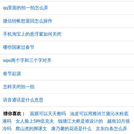
qq里面的拍一拍怎么弄
微信转帐想退回怎么操作
手机淘宝上的悬浮窗如何关闭
哪些国家过春节
wps两个字和三个字对齐
春节起源
怎样关闭拍一拍
语音通话是什么意思
猜你喜欢：
面膜可以天天敷吗
油皮可以用雅诗兰黛沁水粉底
液吗
女人脸上5种痣克夫
钱塘江大桥是谁设计的
越南10月很
冷吗
爬山虎的脚课文
康乃馨的花语是什么
京东白条怎么弄