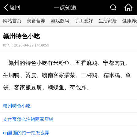
返回
一点知道
网站首页
美食营养
游戏数码
手工爱好
生活家居
健康养
赣州特色小吃
时间：2026-04-22 14:39:59
赣州的特色小吃有米粉鱼、五香麻鸡、宁都肉丸、
生焖鸭、烫皮、赣南客家擂茶、三杯鸡、糯米鸡、鱼
饼、客家酿豆腐、蝴蝶鱼、荷包胙。
赣州特色小吃
支付宝怎么注销商家店铺
qq里面的拍一拍怎么弄