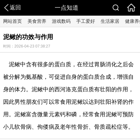
返回
一点知道
网站首页
美食营养
游戏数码
手工爱好
生活家居
健康养
泥鳅的功效与作用
时间：2026-04-23 07:38:27
泥鳅中含有很多的蛋白质，在经过胃肠消化之后会
被分解为氨基酸，可促进自身的蛋白质合成，增强自
身的体力。泥鳅中的西河洛克蛋白质有壮阳的作用，
因此男性朋友们可以常食用泥鳅以达到壮阳补肾的作
用。泥鳅富含微量元素钙和磷，经常食用泥鳅可预防
小儿软骨病、佝偻病及老年性骨折、骨质疏松症等。