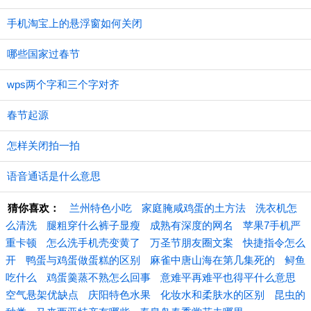
手机淘宝上的悬浮窗如何关闭
哪些国家过春节
wps两个字和三个字对齐
春节起源
怎样关闭拍一拍
语音通话是什么意思
猜你喜欢：
兰州特色小吃
家庭腌咸鸡蛋的土方法
洗衣机怎
么清洗
腿粗穿什么裤子显瘦
成熟有深度的网名
苹果7手机严
重卡顿
怎么洗手机壳变黄了
万圣节朋友圈文案
快捷指令怎么
开
鸭蛋与鸡蛋做蛋糕的区别
麻雀中唐山海在第几集死的
鲟鱼
吃什么
鸡蛋羹蒸不熟怎么回事
意难平再难平也得平什么意思
空气悬架优缺点
庆阳特色水果
化妆水和柔肤水的区别
昆虫的