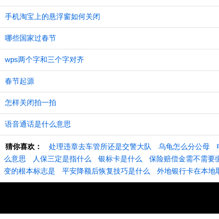
手机淘宝上的悬浮窗如何关闭
哪些国家过春节
wps两个字和三个字对齐
春节起源
怎样关闭拍一拍
语音通话是什么意思
猜你喜欢：
处理违章去车管所还是交警大队
乌龟怎么分公母
么意思
人保三定是指什么
银标卡是什么
保险赔偿金需不需要
变的根本标志是
平安降额后恢复技巧是什么
外地银行卡在本地