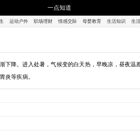
一点知道
生
运动户外
职场理财
情感交际
母婴教育
生活知识
生
渐下降。进入处暑，气候变的白天热，早晚凉，昼夜温
胃炎等疾病。