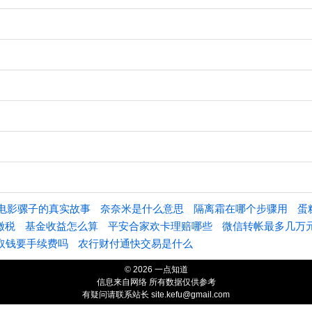
电影骡子的真实故事
奈奈米是什么意思
隔离霜在哪个步骤用
蛋
缴税
基金收益怎么算
平安合家欢卡理赔哪些
微信转帐最多几万
取钱要手续费吗
农行财付通快交易是什么
© 2026 一点知道
信息来自网络 所有数据仅供参考
有疑问请联系站长 site.kefu@gmail.com