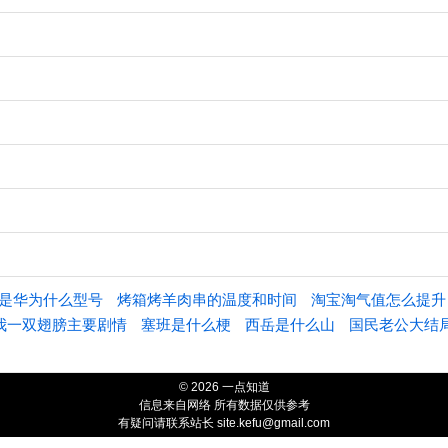
al00是华为什么型号
烤箱烤羊肉串的温度和时间
淘宝淘气值怎么提升
我一双翅膀主要剧情
塞班是什么梗
西岳是什么山
国民老公大结
© 2026 一点知道
信息来自网络 所有数据仅供参考
有疑问请联系站长 site.kefu@gmail.com