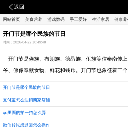
返回
网站首页
美食营养
游戏数码
手工爱好
生活家居
健康养
开门节是哪个民族的节日
时间：2026-04-22 10:49:48
开门节是傣族、布朗族、德昂族、佤族等信奉南传上部
爷、佛像奉献食物、鲜花和钱币。开门节也象征着三个
开门节是哪个民族的节日
支付宝怎么注销商家店铺
qq里面的拍一拍怎么弄
微信转帐想退回怎么操作