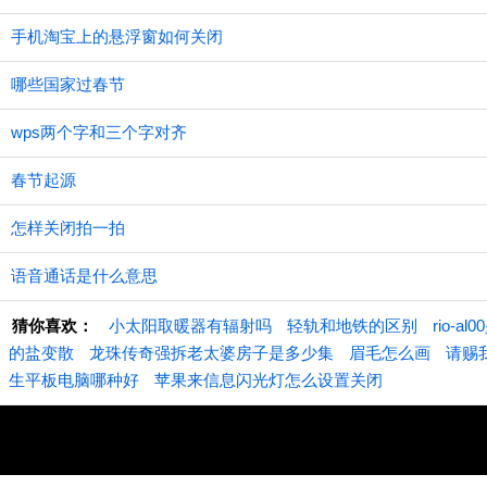
手机淘宝上的悬浮窗如何关闭
哪些国家过春节
wps两个字和三个字对齐
春节起源
怎样关闭拍一拍
语音通话是什么意思
猜你喜欢：
小太阳取暖器有辐射吗
轻轨和地铁的区别
rio-
的盐变散
龙珠传奇强拆老太婆房子是多少集
眉毛怎么画
请赐
生平板电脑哪种好
苹果来信息闪光灯怎么设置关闭