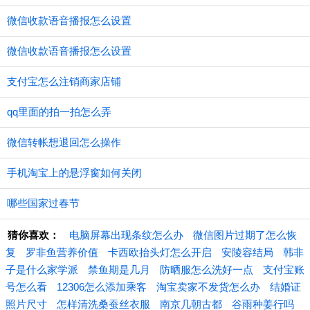
微信收款语音播报怎么设置
微信收款语音播报怎么设置
支付宝怎么注销商家店铺
qq里面的拍一拍怎么弄
微信转帐想退回怎么操作
手机淘宝上的悬浮窗如何关闭
哪些国家过春节
猜你喜欢：
电脑屏幕出现条纹怎么办
微信图片过期了怎么恢
复
罗非鱼营养价值
卡西欧抬头灯怎么开启
安陵容结局
韩非
子是什么家学派
禁鱼期是几月
防晒服怎么洗好一点
支付宝账
号怎么看
12306怎么添加乘客
淘宝卖家不发货怎么办
结婚证
照片尺寸
怎样清洗桑蚕丝衣服
南京几朝古都
谷雨种姜行吗