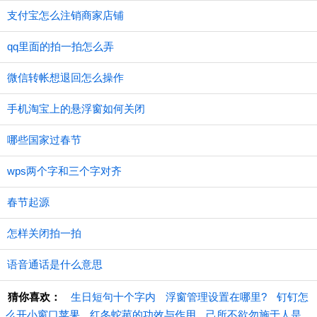
支付宝怎么注销商家店铺
qq里面的拍一拍怎么弄
微信转帐想退回怎么操作
手机淘宝上的悬浮窗如何关闭
哪些国家过春节
wps两个字和三个字对齐
春节起源
怎样关闭拍一拍
语音通话是什么意思
猜你喜欢：
生日短句十个字内
浮窗管理设置在哪里?
钉钉怎
么开小窗口苹果
红冬蛇菰的功效与作用
己所不欲勿施于人是