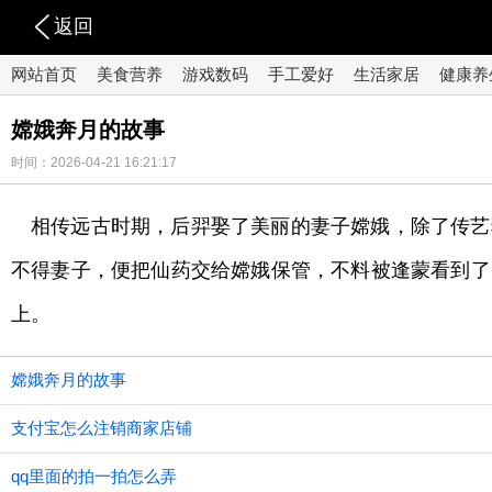
返回
网站首页
美食营养
游戏数码
手工爱好
生活家居
健康养
嫦娥奔月的故事
时间：2026-04-21 16:21:17
相传远古时期，后羿娶了美丽的妻子嫦娥，除了传艺
不得妻子，便把仙药交给嫦娥保管，不料被逢蒙看到了
上。
嫦娥奔月的故事
支付宝怎么注销商家店铺
qq里面的拍一拍怎么弄