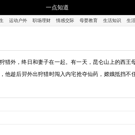
一点知道
生
运动户外
职场理财
情感交际
母婴教育
生活知识
生
狩猎外，终日和妻子在一起。有一天，昆仑山上的西王
，他趁后羿外出狩猎时闯入内宅抢夺仙药，嫦娥抵挡不