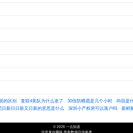
斑的区别
复联4美队为什么老了
30倍防晒霜是几个小时
蒟蒻是
苟日新日日新又日新的意思是什么
深圳小产权房可以落户吗
新鲜
© 2026 一点知道
信息来自网络 所有数据仅供参考