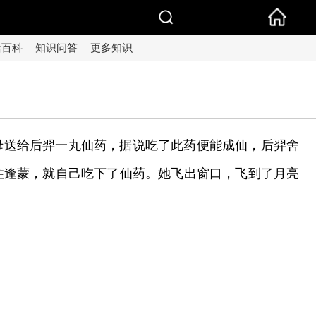
活百科
知识问答
更多知识
母送给后羿一丸仙药，据说吃了此药便能成仙，后羿舍
住逢蒙，就自己吃下了仙药。她飞出窗口，飞到了月亮