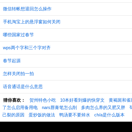
微信转帐想退回怎么操作
手机淘宝上的悬浮窗如何关闭
哪些国家过春节
wps两个字和三个字对齐
春节起源
怎样关闭拍一拍
语音通话是什么意思
猜你喜欢：
贺州特色小吃
10本好看到爆的快穿文
黄褐斑和雀
了怎么启用备用电
nars唇膏笔怎么削
多肉怎么养的又肥又胖
己裂的原因
蛋炒饭的做法
鸭汤要不要焯水
ch/a是什么版本