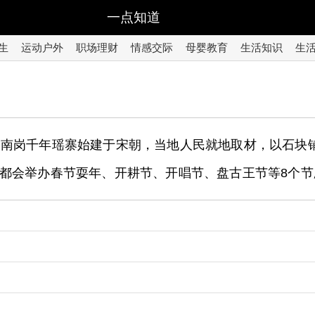
一点知道
生
运动户外
职场理财
情感交际
母婴教育
生活知识
生
。南岗千年瑶寨始建于宋朝，当地人民就地取材，以石块
都会举办春节耍年、开耕节、开唱节、盘古王节等8个节