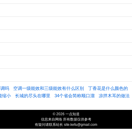
空调吗
空调一级能效和三级能效有什么区别
丁香花是什么颜色的
能缩小
长城的尽头在哪里
34个省会简称顺口溜
凉拌木耳的做法
© 2026 一点知道
信息来自网络 所有数据仅供参考
有疑问请联系站长 site.kefu@gmail.com