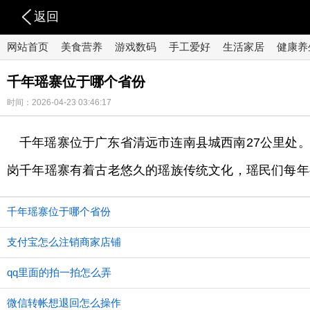
返回
网站首页
美食营养
游戏数码
手工爱好
生活家居
健康养
千年瑶寨位于哪个省份
时间：2026-04-23 03:46:17
千年瑶寨位于广东省清远市连南县城西南27公里处
岗千年瑶寨有着古老悠久的瑶族传统文化，瑶民们每年
千年瑶寨位于哪个省份
支付宝怎么注销商家店铺
qq里面的拍一拍怎么弄
微信转帐想退回怎么操作