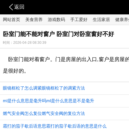
返回
网站首页
美食营养
游戏数码
手工爱好
生活家居
健康养
卧室门能不能对窗户 卧室门对卧室窗好不好
时间：2026-04-28 08:30:39
卧室门能对着窗户。门是房屋的出入口,窗户是房屋
是很好的。
眼镜框松了怎么调紧眼镜框松了的调紧方法
ml是什么意思是毫升吗ml是什么意思是不是毫升
燃气安全阀怎么复位燃气安全阀的复位方法
霜打的茄子歇后语意思霜打的茄子歇后语的意思是什么