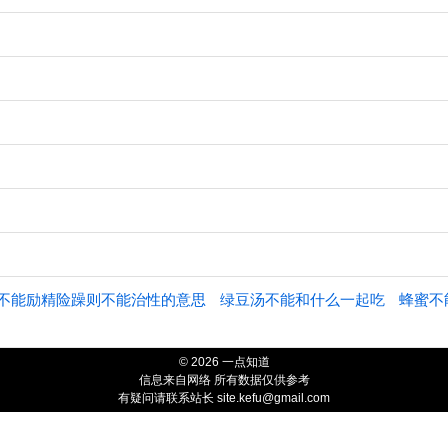
不能励精险躁则不能治性的意思
绿豆汤不能和什么一起吃
蜂蜜不
© 2026 一点知道
信息来自网络 所有数据仅供参考
有疑问请联系站长 site.kefu@gmail.com