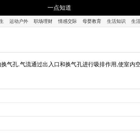
一点知道
生
运动户外
职场理财
情感交际
母婴教育
生活知识
生
的换气孔.气流通过出入口和换气孔进行吸排作用,使室内