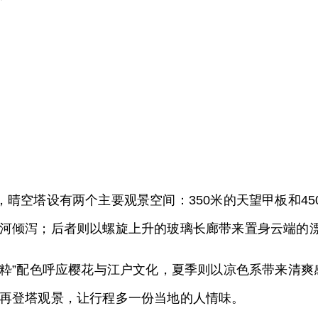
，晴空塔设有两个主要观景空间：350米的天望甲板和4
河倾泻；后者则以螺旋上升的玻璃长廊带来置身云端的
与“粋”配色呼应樱花与江户文化，夏季则以凉色系带来清
再登塔观景，让行程多一份当地的人情味。