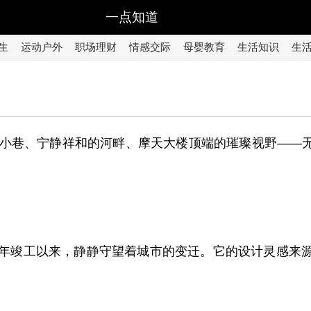
一点知道
生
运动户外
职场理财
情感交际
母婴教育
生活知识
生
小巷、宁静祥和的河畔、摩天大楼顶端的璀璨视野——
58年竣工以来，静静守望着城市的变迁。它的设计灵感来