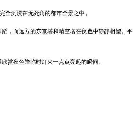
E”让人完全沉浸在无死角的都市全景之中。
舞蹈，而远方的东京塔和晴空塔在夜色中静静相望。平
再欣赏夜色降临时灯火一点点亮起的瞬间。