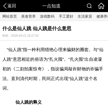
返回
一点知道
网站首页
美食营养
游戏数码
手工爱好
生活家居
健康养
什么是仙人跳 仙人跳是什么意思
时间：2026-04-21 18:27:02
“仙人跳”指一种利用猎艳心理来骗财的圈套。与“仙
人跳”意思相近的俗语为“扎火囤”。“扎火囤”出自凌濛
初的《二刻拍案惊奇》，指设骗局敲诈财物的诈骗手
法。直到清代时期，民间正式出现“仙人跳”这个名
词。
仙人跳的释义