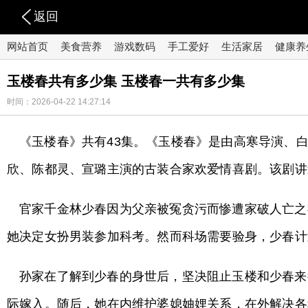
返回
网站首页
美食营养
游戏数码
手工爱好
生活家居
健康养
玉楼春共有多少集 玉楼春一共有多少集
时间：2026-04-22 14:27:14
《玉楼春》共有43集。《玉楼春》是由高寒导演、
欣、陈都灵、宣璐主演的古装合家欢爱情喜剧。该剧讲
官家千金林少春因为父亲被冤贪污而惨遭家破人亡之
她决定女扮男装参加科考。然而科场需要验身，少春计
孙家在了解到少春的身世后，坚决阻止玉楼和少春来
际嫁入。随后，她在内维护婆媳妯娌关系，在外解决各