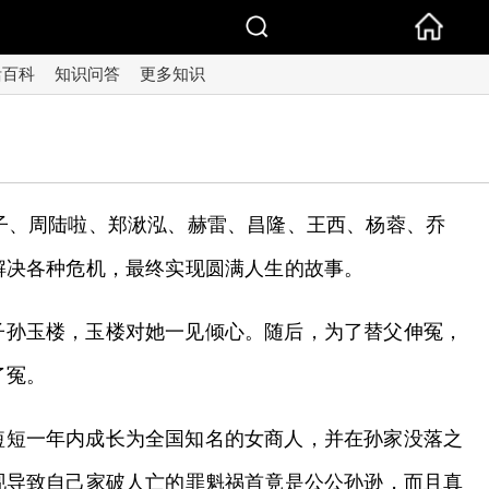
活百科
知识问答
更多知识
子、周陆啦、郑湫泓、赫雷、昌隆、王西、杨蓉、乔
解决各种危机，最终实现圆满人生的故事。
子孙玉楼，玉楼对她一见倾心。随后，为了替父伸冤，
了冤。
短短一年内成长为全国知名的女商人，并在孙家没落之
现导致自己家破人亡的罪魁祸首竟是公公孙逊，而且真