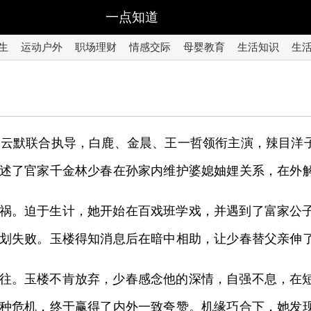
一点知道
生
运动户外
职场理财
情感交际
母婴教育
生活知识
生
白云默联合执导，白鹿、金晨、王一哲领衔主演，辣目洋
述了官家千金林少春在孙家内维护婆媳妯娌关系，在外
祸。迫于生计，她开始在百戏班学戏，并遇到了富家公
划失败。玉楼得知消息后在暗中相助，让少春替父亲伸
往。玉楼不肯放弃，少春感念他的深情，自强不息，在
种危机，终于赢得了内外一致夸赞。机缘巧合下，她发