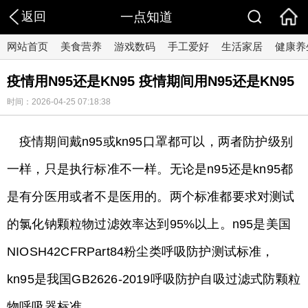
返回
一点知道
网站首页
美食营养
游戏数码
手工爱好
生活家居
健康养
疫情用N95还是KN95 疫情期间用N95还是KN95
时间：2026-04-25 07:18:38
疫情期间戴n95或kn95口罩都可以，两者防护级别
一样，只是执行标准不一样。无论是n95还是kn95都
是有分医用或者不是医用的。两个标准都要求对测试
的氯化钠颗粒物过滤效率达到95%以上。n95是美国
NIOSH42CFRPart84粉尘类呼吸防护测试标准，
kn95是我国GB2626-2019呼吸防护自吸过滤式防颗粒
物呼吸器标准。