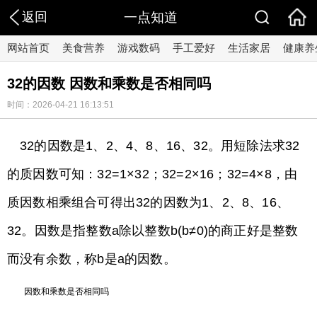
返回
一点知道
网站首页
美食营养
游戏数码
手工爱好
生活家居
健康养
32的因数 因数和乘数是否相同吗
时间：2026-04-21 16:13:51
32的因数是1、2、4、8、16、32。用短除法求32
的质因数可知：32=1×32；32=2×16；32=4×8，由
质因数相乘组合可得出32的因数为1、2、8、16、
32。因数是指整数a除以整数b(b≠0)的商正好是整数
而没有余数，称b是a的因数。
因数和乘数是否相同吗