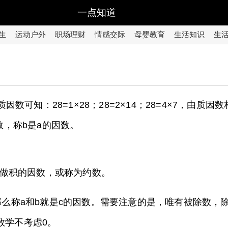
一点知道
生
运动户外
职场理财
情感交际
母婴教育
生活知识
生
质因数可知：28=1×28；28=2×14；28=4×7，由质
数，称b是a的因数。
做积的因数，或称为约数。
），那么称a和b就是c的因数。需要注意的是，唯有被除数
数学不考虑0。