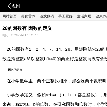
返回
网站首页
美食营养
游戏数码
手工爱好
生活家居
健康养
28的因数有 因数的定义
时间：2026-04-21 16:23:16
28的因数有1、2、4、7、14、28。用短除法求28的
数是指整数a除以整数b(b≠0)的商正好是整数而没有余
因数的定义
在小学数学里，两个正整数相乘，那么这两个数都叫
小学数学定义：假如a*b=c（a、b、c都是整数
来说，称c为a、b的倍数。在研究因数和倍数时，小学